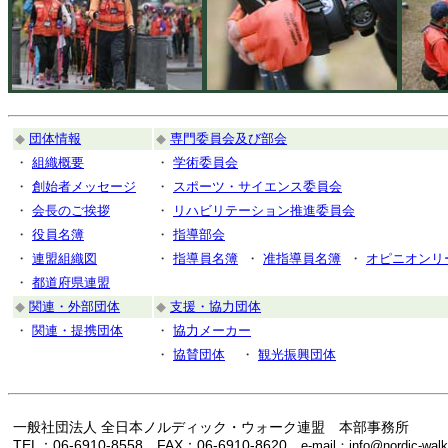
◆
団体情報
◆
専門委員会及び部会
・
組織概要
・
学術委員会
・
創始者メッセージ
・
スポーツ・サイエンス委員会
・
会長のご挨拶
・
リハビリテーション推進委員会
・
役員名簿
・
指導部会
・
連盟組織図
・
指導員名簿
・
准指導員名簿
・
オピニオンリ
・
都道府県連盟
◆
関連・外部団体
◆
支援・協力団体
・
関連・提携団体
・
協力メーカー
・
協賛団体
・
観光振興団体
一般社団法人 全日本ノルディック・ウォーク連盟 本部事務所
TEL：06-6910-8558 FAX：06-6910-8620
e-mail：info@nordic-walk