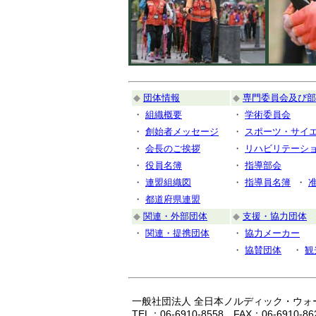
◆
団体情報
◆
専門委員会及び部
・
組織概要
・
学術委員会
・
創始者メッセージ
・
スポーツ・サイ
・
会長のご挨拶
・
リハビリテーシ
・
役員名簿
・
指導部会
・
連盟組織図
・
指導員名簿
・
・
都道府県連盟
◆
関連・外部団体
◆
支援・協力団体
・
関連・提携団体
・
協力メーカー
・
協賛団体
・
観
一般社団法人 全日本ノルディック・ウォ
TEL：06-6910-8558 FAX：06-6910-