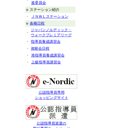
・
進委員会
◆
ステーション紹介
・
ＪＮＷＬステーション
◆
各種日程
ジャパンノルディック・
・
ウォークプレミアリーグ
・
指導員養成講習会
・
体験会日程
・
准指導員養成講習会
・
上級指導員講習会
公認指導員専用
ショッピングサイト
公認指導員派遣の