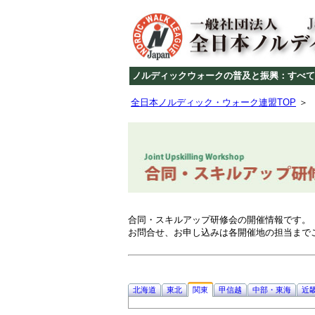
ノルディックウォークの普及と振興：すべて
全日本ノルディック・ウォーク連盟TOP
合同・スキルアップ研修会の開催情報です。
お問合せ、お申し込みは各開催地の担当まで
北海道
東北
関東
甲信越
中部・東海
近