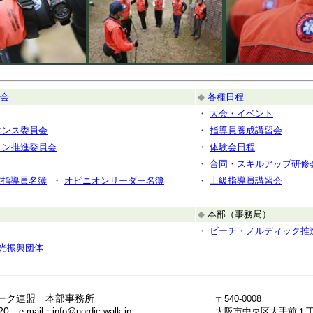
会
◆
各種日程
・
大会・イベント
エンス委員会
・
指導員養成講習会
ョン推進委員会
・
体験会日程
・
合同・スキルアップ研修
准指導員名簿
・
オピニオンリーダー名簿
・
上級指導員講習会
◆
本部（事務局）
・
ビーチ・ノルディック推
光振興団体
ーク連盟 本部事務所
〒540-0008
8620
e-mail：info@nordic-walk.jp
大阪市中央区大手前１丁目