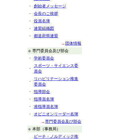
・
創始者メッセージ
・
会長のご挨拶
・
役員名簿
・
連盟組織図
・
都道府県連盟
→
団体情報
◆
専門委員会及び部会
・
学術委員会
スポーツ・サイエンス委
・
員会
リハビリテーション推進
・
委員会
・
指導部会
・
指導員名簿
・
准指導員名簿
・
オピニオンリーダー名簿
→
専門委員会及び部会
◆
本部（事務局）
ビーチ・ノルディック推