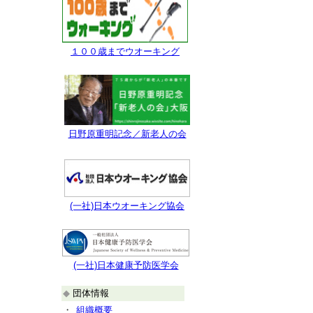
１００歳までウオーキング
日野原重明記念／新老人の会
(一社)日本ウオーキング協会
(一社)日本健康予防医学会
◆
団体情報
・
組織概要