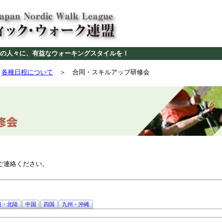
の人々に、有益なウォーキングスタイルを！
＞
各種日程について
＞ 合同・スキルアップ研修会
ご連絡ください。
畿・北陸
中国
四国
九州・沖縄