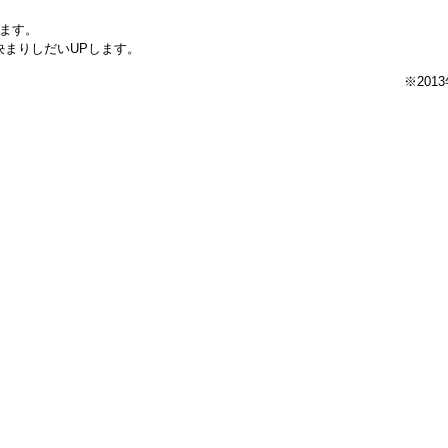
ます。
決まりしだいUPします。
※201