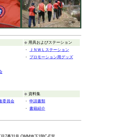
◆
用具およびステーション
・
ＪＮＷＬステーション
・
プロモーション用グッズ
会
◆
資料集
進委員会
・
申請書類
・
書籍紹介
7番31号 OMM地下1階C-E室