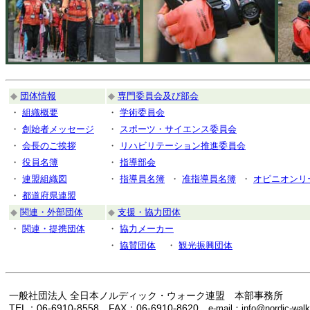
◆
団体情報
◆
専門委員会及び部会
・
組織概要
・
学術委員会
・
創始者メッセージ
・
スポーツ・サイエンス委員会
・
会長のご挨拶
・
リハビリテーション推進委員会
・
役員名簿
・
指導部会
・
連盟組織図
・
指導員名簿
・
准指導員名簿
・
オピニオンリ
・
都道府県連盟
◆
関連・外部団体
◆
支援・協力団体
・
関連・提携団体
・
協力メーカー
・
協賛団体
・
観光振興団体
一般社団法人 全日本ノルディック・ウォーク連盟 本部事務所
TEL：06-6910-8558 FAX：06-6910-8620
e-mail：info@nordic-walk