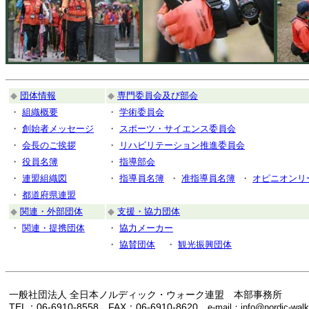
◆
団体情報
◆
専門委員会及び部会
・
組織概要
・
学術委員会
・
創始者メッセージ
・
スポーツ・サイエンス委員会
・
会長のご挨拶
・
リハビリテーション推進委員会
・
役員名簿
・
指導部会
・
連盟組織図
・
指導員名簿
・
准指導員名簿
・
オピニオンリ
・
都道府県連盟
◆
関連・外部団体
◆
支援・協力団体
・
関連・提携団体
・
協力メーカー
・
協賛団体
・
観光振興団体
一般社団法人 全日本ノルディック・ウォーク連盟 本部事務所
TEL：06-6910-8558 FAX：06-6910-8620
e-mail：info@nordic-walk