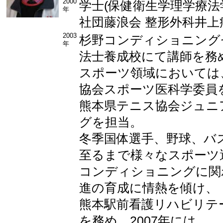
2000
学士(保健衛生学理学療法
年
社団藤浪会 整形外科井上
2003
杉野コンディショニング
年
法士養成校にて講師を務
スポーツ領域においては、
協会スポーツ医科学委員
熊本県テニス協会ジュニ
グを担当。
冬季国体選手、野球、バ
至るまで様々なスポーツ
コンディショニングに関
進の育成に情熱を傾け、
熊本駅前看護リハビリテ
を務め、2007年には、