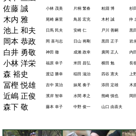
佐藤 誠
小林 茂美
片桐 繁春
粕淵 博
杉田
木内 雅
尾崎 麻里
鳥居 宏充
木村 誠
仲 
池上 和夫
日馬 民夫
安崎 仁
戸川 善嗣
黒
岡本 恭政
岡 喜与志
日山 将剛
黒田 正子
岩
白井 勇敬
神田 徹
成瀨 政幸
廣岡 正人
内
小林 洋栄
福原 幸子
米田 昌弘
横田 勉
長
森 裕史
渡辺 勝幸
稲田 滋治
四谷 憲夫
上
冨樫 悦雄
吉中 英治
妹尾 奏子
添田 定雄
木
近嶋 正俊
濱岸 智幸
水間 孝之
熊崎 慎也
岡
森下 敬
藤本 幸子
中野 俊一
山口 由喜夫