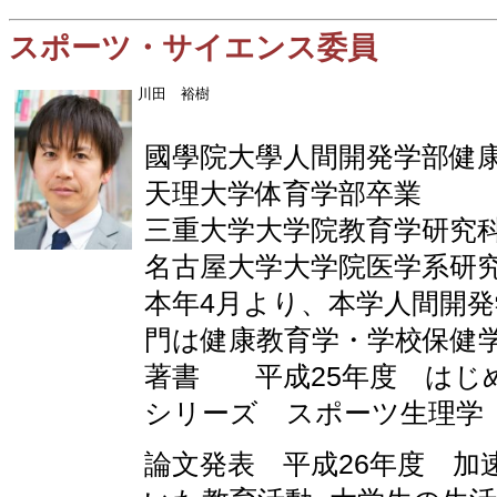
スポーツ・サイエンス委員
川田 裕樹
國學院大學人間開発学部健
天理大学体育学部卒業
三重大学大学院教育学研究
名古屋大学大学院医学系研
本年4月より、本学人間開
門は健康教育学・学校保健
著書 平成25年度 はじ
シリーズ スポーツ生理学
論文発表 平成26年度 加