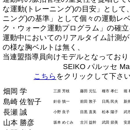
な運動(トレーニング)の目安」として
ニング)の基準」として個々の運動レ
ク・ウォーク運動プログラム」の確立
運動中においてのリアルタイム計測が
の様な胸ベルトは無く、
当連盟指導員向けモデルとなっており
SEIKO パルッセ M
こちら
をクリックして下さい
畑岡 学
三原 芳枝
藤田 元弘
種市 孝仁
堀 
島崎 佐智子
針谷 慎一
前田 敦子
日馬 民夫
新
長瀬 誠
小野 良子
目黒 直美
松本 陽子
武
山本 勝彦
坂本 めぐみ
古川 益幹
武田 節美
安