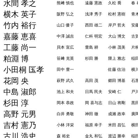
水間 孝之
熊﨑 慎也
遠藤 憲政
久松 喬
春 
横木 英子
阪野 弘之
浅津 秀子
松村 憲樹
青木
竹内 裕行
山口 優子
西田 雄二
岸戸 哲夫
安
嘉藤 恵喜
中澤 誠吉
仁科 明宏
大山 博文
古
工藤 尚一
貝本 宣広
豊島 耕
小林 茂美
片
粕淵 博
笹﨑 克英
杉田 勝
隈上 雅志
稲
小田桐 匤孝
田中 豊一
佐藤 信治
横
花岡 央
萩野 武久
高田 茂
郷田 博基
石黒
中島 淑郎
池上 和夫
日馬 民夫
安崎 仁
戸
杉田 淳
岡本 恭政
岡 喜与志
日山 将剛
黒
高野 元男
白井 勇敬
神田 徹
成瀨 政幸
廣
吉村 憲乃
小林 洋栄
福原 幸子
米田 昌弘
横田
古川 浩史
森 裕史
金丸 和弘
渡辺 勝幸
稲