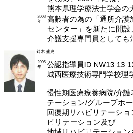
熊本県理学療法士学会の
2008
高齢者の為の「通所介護
年
センター」を新たに開設
介護支援専門員としても
鈴木 盛史
2005
公認指導員ID NW13-13-1
年
城西医療技術専門学校理
慢性期医療療養病院/介護
テーション/グループホー
回復期リハビリテーショ
ビリテーション及び
地域リハビリテーション