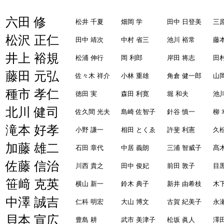
六田 修
松井 千夏
畑岡 学
田中 日登美
三
松沢 正仁
田中 靖次
中村 省三
池川 裕常
藤
井上 裕規
松浦 伸行
岡 利郎
岸田 将志
田
藤田 元弘
佐々木 祥介
小林 重雄
角倉 健一郎
山
種市 孝仁
徳田 実
森田 利寛
堀 和夫
池
北川 健司
佐久間 光夫
島崎 佐智子
針谷 慎一
柳 
滝本 好孝
小野 謙一
相田 とくゑ
許斐 利憲
久松
加藤 雄二
石田 章代
中居 義朗
三浦 智威子
髙
佐藤 信治
川西 貴之
田中 俊妃
前田 敦子
目
笹﨑 克英
横山 新一
鈴木 典子
新井 由希枝
木
中澤 誠吉
仁科 明宏
大山 博文
古賀 紀美子
永
貝本 宣広
豊島 耕
武市 美津子
松坂 眞人
澤田