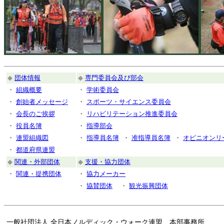
◆
団体情報
◆
専門委員会及び部会
・
組織概要
・
学術委員会
・
創始者メッセージ
・
スポーツ・サイエンス委員会
・
会長のご挨拶
・
リハビリテーション推進委員会
・
役員名簿
・
指導部会
・
連盟組織図
・
指導員名簿
・
准指導員名簿
・
オピニオンリ
・
都道府県連盟
◆
関連・外部団体
◆
支援・協力団体
・
関連・提携団体
・
協力メーカー
・
協賛団体
・
観光振興団体
一般社団法人 全日本ノルディック・ウォーク連盟 本部事務所