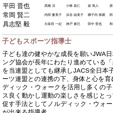
平田 晋也
髙橋 涼
小林 昌仁
坂 篤人
原
常岡 賢二
内田 優美子
浜谷 由美子
獅子内 珠羅
田
具志堅 毅
久保田 一紀
神戸 春巳
田中 哲也
和
子どもスポーツ指導士
子ども達の健やかな成長を願いJWA
ング協会が長年にわたり進めている「
を当連盟としても継承しJACS全日本
ーツ連盟との連携の下、身体と心を育
ディック・ウォークを活用し多くの子
ス良く動かし運動の楽しさを感じとっ
促す手法としてノルディック・ウォー
が出来る指導者