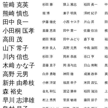
笹﨑 克英
杉田 勝
隈上 雅志
稲田 眞一
中
熊崎 慎也
堀 博
兼子 明美
澤村 紀子
四
田中 良一
伊藤 徹史
小西 ヤス子
片山 昇
田
小田桐 匤孝
嘉藤 恵喜
田中 豊一
佐藤 信治
横
高田 茂
郷田 博基
田中 みどり
森下 敬
福
山下 常子
村井 良人
高野 元男
中島 淑郎
池
川内 信也
杉田 淳
岡本 恭政
谷口 亨
稲
木﨑 かな子
斎藤 直子
岡 喜与志
日山 将剛
黒
高野 元男
白井 勇敬
神田 徹
成瀨 政幸
廣
新井 由希枝
小林 洋栄
福原 幸子
米田 昌弘
横
森 裕史
金丸 和弘
渡辺 勝幸
稲田 滋治
上
早川 志津雄
村上 秀男
菅原 敏雄
藤田 節子
渋