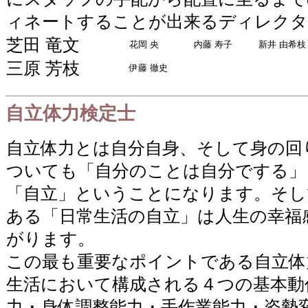
ィネートすることが出来るディレクタ
芝田 竜文
花岡 央
内藤 寿子
新井 由希枝
三原 芳枝
伊藤 徹史
自立体力検定士
自立体力とは自分自身、そして身の回
ついても「自分のことは自分でする」
「自立」ということになります。そし
ある「日常生活の自立」は人生の幸福
がります。
この最も重要なポイントである自立体
生活において構成される４つの基本動
力・身体調整能力・手作業能力・姿勢