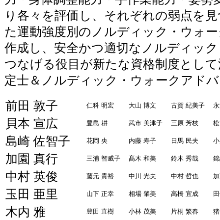
り各々を評価し、それぞれの弱点を見
た運動強度別のノルディック・ウォー
作成し、安全かつ適切なノルディック
つなげる役目が新たな資格制度として
定士＆ノルディック・ウォークアドバ
前田 敦子
仁科 明宏
大山 博文
古賀 紀美子
永
貝本 宣広
豊島 耕
武市 美津子
三原 芳枝
松
島崎 佐智子
花岡 央
内藤 寿子
日馬 民夫
小
加園 真行
三浦 智威子
髙木 和美
鈴木 秀哉
錦
中村 英俊
藤元 貴裕
中川 光夫
中村 哲也
加
玉田 亜里
山下 正幸
相場 肇美
高橋 宜成
田
木内 雅
豊田 直樹
小林 茂美
片桐 繁春
猪