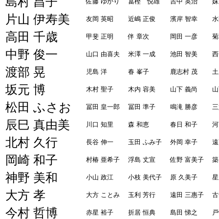
島村 昌子
佐藤 ゆかり
冨樫 悦雄
吉中 英治
妹
片山 伊寿美
友岡 英昭
近嶋 正俊
濱岸 智幸
水
高田 千歳
甲斐 正明
伴 章次
岡田 一彦
菊
中野 俊一
山口 由喜夫
米澤 一成
池田 智美
西
渡部 晃
児島 洋
春 峯子
鹿志村 茂
土
坂元 博
木村 聖子
木内 容美
山下 義尚
山
松田 ふさお
冨田 皇一郎
冨田 準子
鳴滝 勝彦
三
辰巳 真由美
川口 知里
森 和恵
春日 和子
河
北村 久行
長谷 伸一
玉田 ふみ子
外岡 幸子
遠
岡崎 和子
村椿 亜希子
浮島 丈宣
佐野 富美子
築
神野 美和
小山 政江
小枝 美代子
原 久美子
星
大方 孝
大方 ことみ
玉利 芳行
遠田 三惠子
古
今村 哲博
赤星 裕子
折居 恒典
島田 悌之
戸