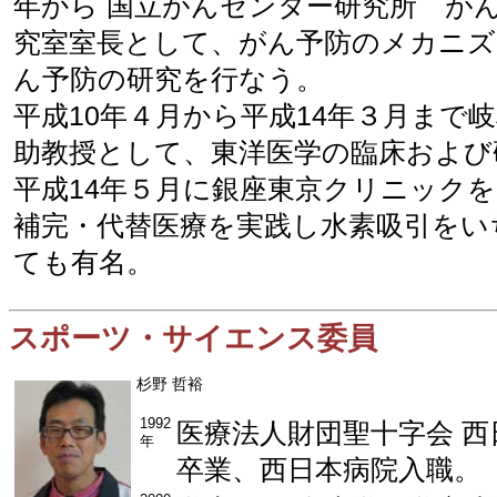
年から 国立がんセンター研究所 が
究室室長として、がん予防のメカニズ
ん予防の研究を行なう。
平成10年４月から平成14年３月まで
助教授として、東洋医学の臨床および
平成14年５月に銀座東京クリニック
補完・代替医療を実践し水素吸引をい
ても有名。
スポーツ・サイエンス委員
杉野 哲裕
1992
医療法人財団聖十字会 
年
卒業、西日本病院入職。