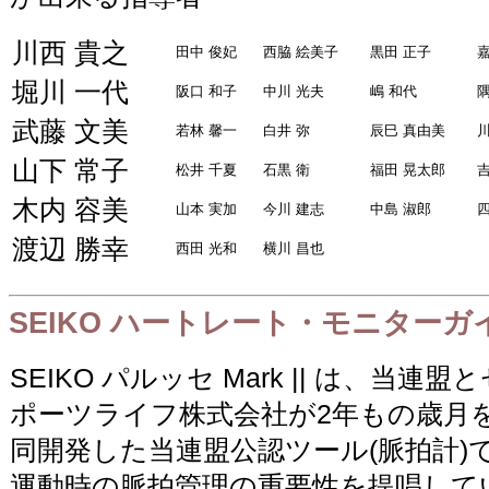
川西 貴之
田中 俊妃
西脇 絵美子
黒田 正子
堀川 一代
阪口 和子
中川 光夫
嶋 和代
武藤 文美
若林 馨一
白井 弥
辰巳 真由美
山下 常子
松井 千夏
石黒 衛
福田 晃太郎
木内 容美
山本 実加
今川 建志
中島 淑郎
渡辺 勝幸
西田 光和
横川 昌也
SEIKO ハートレート・モニターガ
SEIKO パルッセ Mark || は、当連
ポーツライフ株式会社が2年もの歳月
同開発した当連盟公認ツール(脈拍計)
運動時の脈拍管理の重要性を提唱して