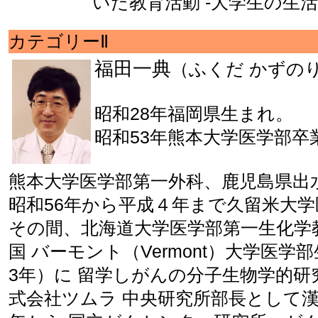
いた教育活動 -大学生の生
カテゴリーⅡ
福田一典
（ふくだ かずの
昭和28年福岡県生まれ。
昭和53年熊本大学医学部卒
熊本大学医学部第一外科、鹿児島県出
昭和56年から平成４年まで久留米大
その間、北海道大学医学部第一生化学教
国 バーモント（Vermont）大学医学
3年）に 留学しがんの分子生物学的研
式会社ツムラ 中央研究所部長として