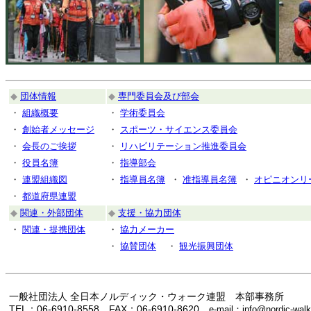
◆
団体情報
◆
専門委員会及び部会
・
組織概要
・
学術委員会
・
創始者メッセージ
・
スポーツ・サイエンス委員会
・
会長のご挨拶
・
リハビリテーション推進委員会
・
役員名簿
・
指導部会
・
連盟組織図
・
指導員名簿
・
准指導員名簿
・
オピニオンリ
・
都道府県連盟
◆
関連・外部団体
◆
支援・協力団体
・
関連・提携団体
・
協力メーカー
・
協賛団体
・
観光振興団体
一般社団法人 全日本ノルディック・ウォーク連盟 本部事務所
TEL：06-6910-8558 FAX：06-6910-8620
e-mail：info@nordic-walk