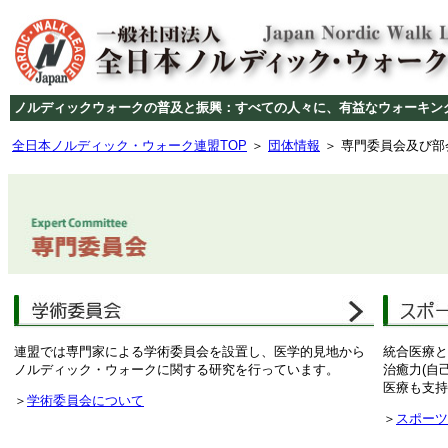
ノルディックウォークの普及と振興：すべての人々に、有益なウォーキン
全日本ノルディック・ウォーク連盟TOP
＞
団体情報
＞ 専門委員会及び部
連盟では専門家による学術委員会を設置し、医学的見地から
統合医療と
ノルディック・ウォークに関する研究を行っています。
治癒力(自
医療も支持
＞
学術委員会について
＞
スポーツ