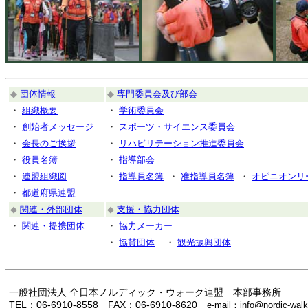
◆
団体情報
◆
専門委員会及び部会
・
組織概要
・
学術委員会
・
創始者メッセージ
・
スポーツ・サイエンス委員会
・
会長のご挨拶
・
リハビリテーション推進委員会
・
役員名簿
・
指導部会
・
連盟組織図
・
指導員名簿
・
准指導員名簿
・
オピニオンリ
・
都道府県連盟
◆
関連・外部団体
◆
支援・協力団体
・
関連・提携団体
・
協力メーカー
・
協賛団体
・
観光振興団体
一般社団法人 全日本ノルディック・ウォーク連盟 本部事務所
TEL：06-6910-8558 FAX：06-6910-8620
e-mail：info@nordic-walk