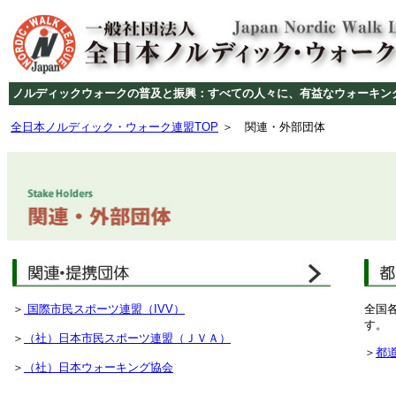
ノルディックウォークの普及と振興：すべての人々に、有益なウォーキン
全日本ノルディック・ウォーク連盟TOP
＞ 関連・外部団体
＞
国際市民スポーツ連盟（IVV）
全国
す。
＞
（社）日本市民スポーツ連盟（ＪＶＡ）
＞
都
＞
（社）日本ウォーキング協会